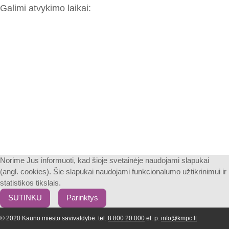
Galimi atvykimo laikai:
Norime Jus informuoti, kad šioje svetainėje naudojami slapukai
(angl. cookies). Šie slapukai naudojami funkcionalumo užtikrinimui ir
statistikos tikslais.
SUTINKU
Parinktys
© 2020 Kauno miesto savivaldybė. tel.
8 800 20 000
el. p.
info@kmpc.lt