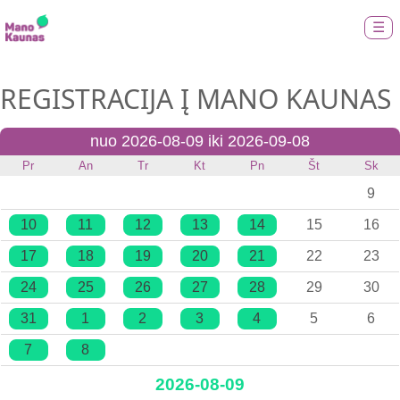
☰
REGISTRACIJA Į MANO KAUNAS
nuo 2026-08-09 iki 2026-09-08
Pr
An
Tr
Kt
Pn
Št
Sk
9
10
11
12
13
14
15
16
17
18
19
20
21
22
23
24
25
26
27
28
29
30
31
1
2
3
4
5
6
7
8
2026-08-09