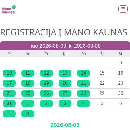
☰
REGISTRACIJA Į MANO KAUNAS
nuo 2026-08-09 iki 2026-09-08
Pr
An
Tr
Kt
Pn
Št
Sk
9
10
11
12
13
14
15
16
17
18
19
20
21
22
23
24
25
26
27
28
29
30
31
1
2
3
4
5
6
7
8
2026-08-09