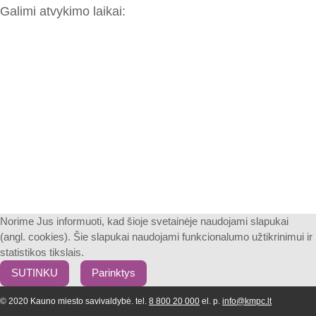
Galimi atvykimo laikai:
Norime Jus informuoti, kad šioje svetainėje naudojami slapukai
(angl. cookies). Šie slapukai naudojami funkcionalumo užtikrinimui ir
statistikos tikslais.
SUTINKU
Parinktys
© 2020 Kauno miesto savivaldybė. tel.
8 800 20 000
el. p.
info@kmpc.lt